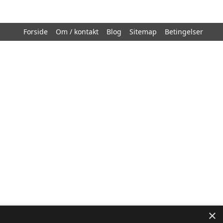
Forside
Om / kontakt
Blog
Sitemap
Betingelser
×